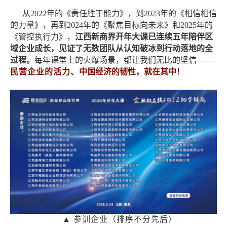
从
2022年的《责任胜于能力》
，到
2023年的《相信相信
的力量》
，再到
2024年的《聚焦目标向未来》
和
2025年的
《管控执行力》
，
江西新商界开年大课已连续五年陪伴区
域企业成长，见证了无数团队从认知破冰到行动落地的全
过程。
每年课堂上的火爆场景，都让
我们无比的坚信
——
民营企业的活力、
中国经济的韧性，就在其中！
▲ 参训企业（排序不分先后）