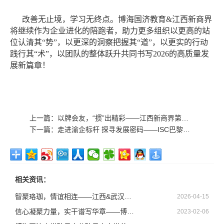
改善无止境，学习无终点。博海国济教育
&江西新商界
将继续作为企业进化的陪跑者，助力更多组织以更高的站
位认清其“势”，以更深的洞察把握其“道”，以更实的行动
践行其“术”，以团队的整体跃升共同书写2026的高质量发
展新篇章！
上一篇：
以牌会友，“掼”出精彩——江西新商界第四届企业家掼蛋友谊赛圆满举行
下一篇：
走进渝企标杆 探寻发展密码——ISC巴黎高商企业家创新与创业硕士学位班（2024级）重庆走访活动
相关资讯：
智聚珞珈，情谊相连——江西&武汉新商界总裁班《营销战略与创新》联谊课程圆满举行
2026-04-15
信心凝聚力量，实干谱写华章——博海国济教育2023年开年培训大会圆满落幕
2023-02-06