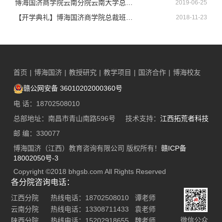
博海国济商学院云南分院云南大学总裁24、25班结业典礼圆满结束！
2019-06-25
【开学典礼】博海国济商学院总裁班第141期暨江西分院总裁68班开学典礼顺利举行
2018-11-23
首页
|
博海国济
|
教授研究
|
教学项目
|
国济合作
|
博海校友
赣公网安备 36010202000360号
电 话：18702508010
总部地址：南昌市青山南路596号 技术支持：
江西拓荒者科技
邮 编：330077
博海国济（江西）教育咨询有限公司 版权所有！
赣ICP备
18002050号-3
Copyright ©2018 bhgsb.com All Rights Reserved
各分院咨询电话：
江西分院 热线电话：18702508010 谭老师
云南分院 热线电话：13308711433 袁老师
微信公众
陕西分院 热线电话：15202918655 魏老师