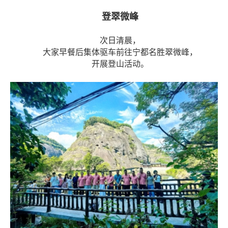
登翠微峰
次日清晨，
大家早餐后集体驱车前往宁都名胜翠微峰，
开展登山活动。