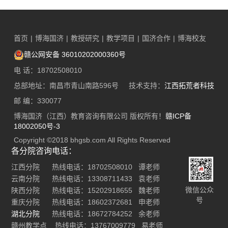
首页
|
博海国济
|
教授研究
|
教学项目
|
国济合作
|
博海校友
赣公网安备 36010202000360号
电 话：18702508010
总部地址：南昌市青山南路596号 技术支持：
江西拓荒者科技
邮 编：330077
博海国济（江西）教育咨询有限公司 版权所有！
赣ICP备
18002050号-3
Copyright ©2018 bhgsb.com All Rights Reserved
各分院咨询电话：
江西分院 热线电话：18702508010 谭老师
云南分院 热线电话：13308711433 袁老师
微信公众
陕西分院 热线电话：15202918655 魏老师
号
重庆分院 热线电话：18602372681 申老师
湖北分院
热线电话：18672784252 余老师
赣州教学点 热线电话：13767009779 易老师