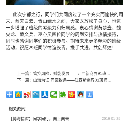
此次宁都之行，同学们共同度过了一个充实而愉快的周
末，蓝天白云、青山绿水之间，大家既放松了身心，也进
一步增强了班级的凝聚力和归属感。衷心感谢黄楚壹、魏
尖龙、赖文兵、巫心灵四位同学的周到安排与热情接待，
同时也感谢同学们的积极参与。期待未来更多精彩的班级
活动，祝愿29班同学情谊长青，携手共进，共创辉煌！
上一篇：
管控风险，赋能发展——江西新商界91班《企业用工风险应对》沙龙在南芳律所举行
下一篇：
山海为证 同窗致远——江西新商界91班师生赴海南毕业旅行
相关资讯：
【博海情谊】同学同行，向上向善 —记博海国济商学院江西分院总裁51班爱心活动​
2016-01-25