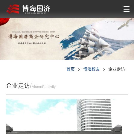
首页
>
博海校友
>
企业走访
企业走访
/
Alumni' activity