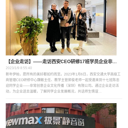
【企业走访】——走访西安CEO研修17班学员企业非常创意企业文化传播（深圳）有限公司
2023/1/9 8:55:40
新年伊始，愿所有的美好都如约而至。2023年1月6日，西安交通大学高级工
商管理CEO研修中心魏敏主任、教学主管郭俊老师一起受邀来到十七班陈忠
迎同学企业——非常创意企业文化传播（深圳）有限公司。通过企业走访活
动，为企业送去温暖，了解同学企业发展概况，共话师生情谊…