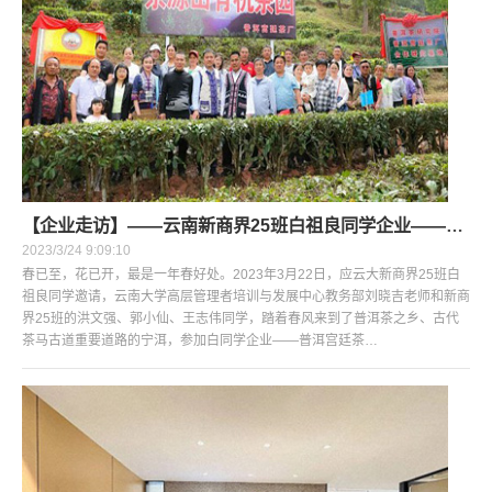
【企业走访】——云南新商界25班白祖良同学企业——普洱宫廷茶厂茶源山春茶开采活动
2023/3/24 9:09:10
春已至，花已开，最是一年春好处。2023年3月22日，应云大新商界25班白
祖良同学邀请，云南大学高层管理者培训与发展中心教务部刘晓吉老师和新商
界25班的洪文强、郭小仙、王志伟同学，踏着春风来到了普洱茶之乡、古代
茶马古道重要道路的宁洱，参加白同学企业——普洱宫廷茶…