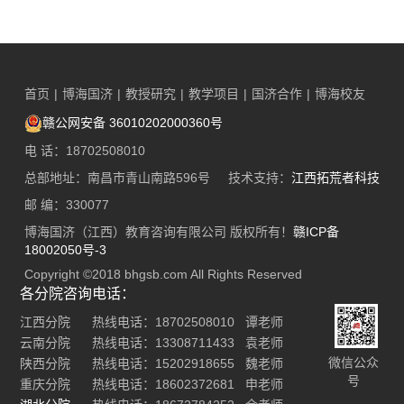
首页
|
博海国济
|
教授研究
|
教学项目
|
国济合作
|
博海校友
赣公网安备 36010202000360号
电 话：18702508010
总部地址：南昌市青山南路596号 技术支持：
江西拓荒者科技
邮 编：330077
博海国济（江西）教育咨询有限公司 版权所有！
赣ICP备
18002050号-3
Copyright ©2018 bhgsb.com All Rights Reserved
各分院咨询电话：
江西分院 热线电话：18702508010 谭老师
云南分院 热线电话：13308711433 袁老师
微信公众
陕西分院 热线电话：15202918655 魏老师
号
重庆分院 热线电话：18602372681 申老师