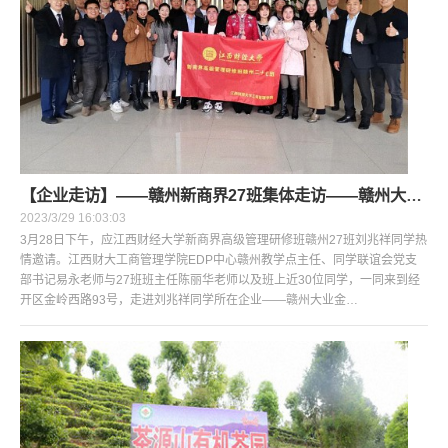
【企业走访】——赣州新商界27班集体走访——赣州大业金属纤维
2023/3/29 16:03:03
3月28日下午，应江西财经大学新商界高级管理研修班赣州27班刘兆祥同学热
情邀请。江西财大工商管理学院EDP中心赣州教学点主任、同学联谊会党支
部书记易永老师与27班班主任陈丽华老师以及班上近30位同学，一同来到经
开区金岭西路93号，走进刘兆祥同学所在企业——赣州大业金…