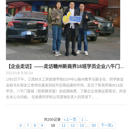
【企业走访】——走访赣州新商界18班学员企业八牛门窗城（极景静音窗）
2023/1/6 9:06:54
1月5日下午，江西财大工商管理学院EDP中心赣州教学点副主任、同学联谊
会秘书长邹龙江老师应邀来到经开区精品建材市场，走访了新商界赣州18班
学员、八牛门窗城（极景静音窗）总经理姚勇，了解企业发展运营情况，并送
去关心与问候。 在姚勇同学和公司营销负责人的带领下，…
共200记录
«上一页
1
...
6
7
8
9
10
11
12
13
...
50
下一页»